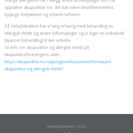
Mange allergikere har i tillegg andre luftveisplager som de
oppsøker akupunktør for, det kan være bihulebetennelse,
hyppige forkjølelser og irriterte luftveier.
På Helsefabrikken har vi lang erfaring med behandling av
Allergisk rhinitt og andre luftveisplager og vi lager en individuell
tilpasset behandling til den enkelte.
Se info om akupunktur og allergisk rhinitt på
Akupunkturforeningens sider:
https://akupunktur.no/oppslagsverk/pasientinformasjon-
akupunktur-og-allergisk-rhinitt/
Helsefabrikken 2025