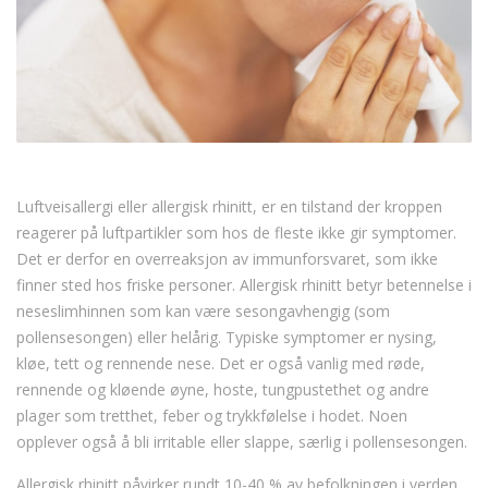
Luftveisallergi eller allergisk rhinitt, er en tilstand der kroppen
reagerer på luftpartikler som hos de fleste ikke gir symptomer.
Det er derfor en overreaksjon av immunforsvaret, som ikke
finner sted hos friske personer. Allergisk rhinitt betyr betennelse i
neseslimhinnen som kan være sesongavhengig (som
pollensesongen) eller helårig. Typiske symptomer er nysing,
kløe, tett og rennende nese. Det er også vanlig med røde,
rennende og kløende øyne, hoste, tungpustethet og andre
plager som tretthet, feber og trykkfølelse i hodet. Noen
opplever også å bli irritable eller slappe, særlig i pollensesongen.
Allergisk rhinitt påvirker rundt 10-40 % av befolkningen i verden