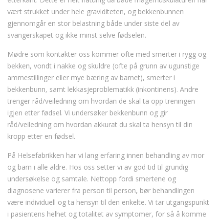
vært strukket under hele graviditeten, og bekkenbunnen
gjennomgår en stor belastning både under siste del av
svangerskapet og ikke minst selve fødselen.
Mødre som kontakter oss kommer ofte med smerter i rygg og
bekken, vondt i nakke og skuldre (ofte på grunn av ugunstige
ammestillinger eller mye bæring av barnet), smerter i
bekkenbunn, samt lekkasjeproblematikk (inkontinens). Andre
trenger råd/veiledning om hvordan de skal ta opp treningen
igjen etter fødsel. Vi undersøker bekkenbunn og gir
råd/veiledning om hvordan akkurat du skal ta hensyn til din
kropp etter en fødsel.
På Helsefabrikken har vi lang erfaring innen behandling av mor
og barn i alle aldre. Hos oss setter vi av god tid til grundig
undersøkelse og samtale. Nettopp fordi smertene og
diagnosene varierer fra person til person, bør behandlingen
være individuell og ta hensyn til den enkelte. Vi tar utgangspunkt
i pasientens helhet og totalitet av symptomer, for så å komme