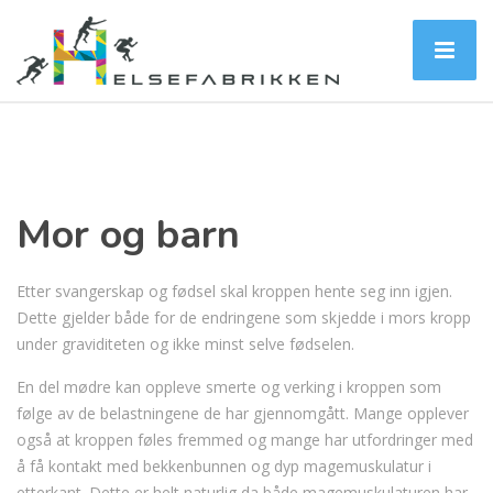
Mor og barn
Etter svangerskap og fødsel skal kroppen hente seg inn igjen.
Dette gjelder både for de endringene som skjedde i mors kropp
under graviditeten og ikke minst selve fødselen.
En del mødre kan oppleve smerte og verking i kroppen som
følge av de belastningene de har gjennomgått. Mange opplever
også at kroppen føles fremmed og mange har utfordringer med
å få kontakt med bekkenbunnen og dyp magemuskulatur i
etterkant. Dette er helt naturlig da både magemuskulaturen har