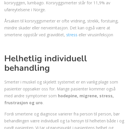
korsryggen, lumbago. Korsryggsmerter står for 11,9% av
uføreytelsene i Norge.
Årsaken til korsryggsmerter er ofte vridning, strekk, forstuing,
mindre skader eller nerveirritasjon. Det kan også være at
smertene oppstår ved graviditet,
stress
eller virusinfeksjon
Helhetlig individuell
behandling
Smerter i muskel og skjelett systemet er en vanlig plage som
pasienter oppsøker oss for. Mange pasienter kommer også
med andre symptomer som
hodepine, migrene, stress,
frustrasjon og uro
.
Fordi smertene og diagnose varierer fra person til person, bør
behandlingen være individuell og ta hensyn til helheten både i og
rundt pasienten. Vi tar utgangspunkt i pasientens helhet og