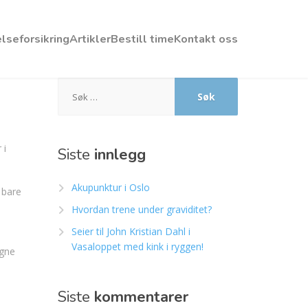
lseforsikring
Artikler
Bestill time
Kontakt oss
Søk
etter:
 i
Siste
innlegg
Akupunktur i Oslo
 bare
Hvordan trene under graviditet?
Seier til John Kristian Dahl i
Vasaloppet med kink i ryggen!
egne
Siste
kommentarer