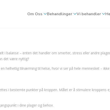
Om Oss
Behandlinger
Vi behandler
He
t i balanse – enten det handler om smerter, stress eller andre plager
n det være nyttig?
en helhetlig tilnærming til helse, hvor vi ser på hele mennesket – ikke
ettes i bestemte punkter på kroppen. Målet er å stimulere kroppens 
tgangspunkt i dine plager og behov.